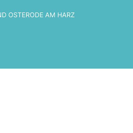
Vorstand
ND OSTERODE AM HARZ
Ratsfraktion
Ortsverbände
Frauen Union Osterode
Mitgliederwerbung
Ratsticker